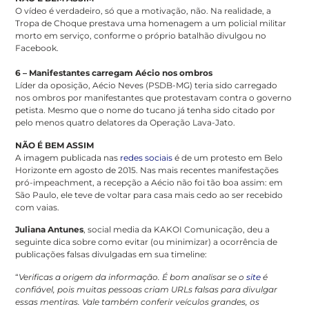
O vídeo é verdadeiro, só que a motivação, não. Na realidade, a
Tropa de Choque prestava uma homenagem a um policial militar
morto em serviço, conforme o próprio batalhão divulgou no
Facebook.
6 – Manifestantes carregam Aécio nos ombros
Líder da oposição, Aécio Neves (PSDB-MG) teria sido carregado
nos ombros por manifestantes que protestavam contra o governo
petista. Mesmo que o nome do tucano já tenha sido citado por
pelo menos quatro delatores da Operação Lava-Jato.
NÃO É BEM ASSIM
A imagem publicada nas
redes sociais
é de um protesto em Belo
Horizonte em agosto de 2015. Nas mais recentes manifestações
pró-impeachment, a recepção a Aécio não foi tão boa assim: em
São Paulo, ele teve de voltar para casa mais cedo ao ser recebido
com vaias.
Juliana Antunes
, social media da KAKOI Comunicação, deu a
seguinte dica sobre como evitar (ou minimizar) a ocorrência de
publicações falsas divulgadas em sua timeline:
“
Verificas a origem da informação. É bom analisar se o
site
é
confiável, pois muitas pessoas criam URLs falsas para divulgar
essas mentiras. Vale também conferir veículos grandes, os