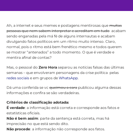
Ah, a internet e seus memes e postagens mentirosas que
muitas
pessoas que nem sabem interpretar e acreditam em tudo
acabam
sendo enganadas pela má fé de alguns internautas e acabam
divulgando fatos políticos em um ritmo muito intenso. Claro,
normal, pois o ritmo está bem frenético mesmo e todos querem
se mostrar “antenados” a todo momento. O que é verdade e
mentira afinal de contas?
Mas, o pessoal do
Zero Hora
separou as notícias falsas das últimas
semanas – que envolveram personagens da crise política pelas
redes sociais
e em grupos de
WhatsApp
.
Dá uma conferida se vc
queimou a cara
publicou alguma dessas
informações e confira se são verdadeiras.
Critérios de classificação adotada:
É verdade
: a informação está correta e corresponde aos fatos e
estatísticas oficiais.
Não é bem assim
: parte da sentença está correta, mas há
imprecisão no que está sendo dito.
Não procede
: a informação não corresponde aos fatos.