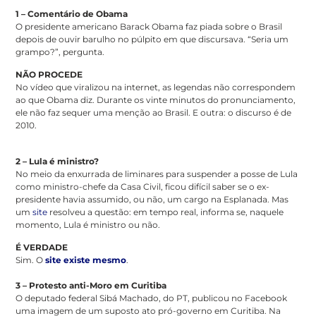
1 – Comentário de Obama
O presidente americano Barack Obama faz piada sobre o Brasil
depois de ouvir barulho no púlpito em que discursava. “Seria um
grampo?”, pergunta.
NÃO PROCEDE
No vídeo que viralizou na internet, as legendas não correspondem
ao que Obama diz. Durante os vinte minutos do pronunciamento,
ele não faz sequer uma menção ao Brasil. E outra: o discurso é de
2010.
2 – Lula é ministro?
No meio da enxurrada de liminares para suspender a posse de Lula
como ministro-chefe da Casa Civil, ficou difícil saber se o ex-
presidente havia assumido, ou não, um cargo na Esplanada. Mas
um
site
resolveu a questão: em tempo real, informa se, naquele
momento, Lula é ministro ou não.
É VERDADE
Sim. O
site existe mesmo
.
3 – Protesto anti-Moro em Curitiba
O deputado federal Sibá Machado, do PT, publicou no Facebook
uma imagem de um suposto ato pró-governo em Curitiba. Na