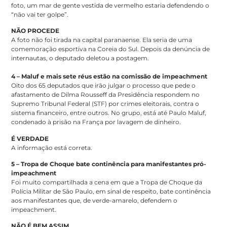
foto, um mar de gente vestida de vermelho estaria defendendo o
“não vai ter golpe”.
NÃO PROCEDE
A foto não foi tirada na capital paranaense. Ela seria de uma
comemoração esportiva na Coreia do Sul. Depois da denúncia de
internautas, o deputado deletou a postagem.
4 – Maluf e mais sete réus estão na comissão de impeachment
Oito dos 65 deputados que irão julgar o processo que pede o
afastamento de Dilma Rousseff da Presidência respondem no
Supremo Tribunal Federal (STF) por crimes eleitorais, contra o
sistema financeiro, entre outros. No grupo, está até Paulo Maluf,
condenado à prisão na França por lavagem de dinheiro.
É VERDADE
A informação está correta.
5 – Tropa de Choque bate continência para manifestantes pró-
impeachment
Foi muito compartilhada a cena em que a Tropa de Choque da
Polícia Militar de São Paulo, em sinal de respeito, bate continência
aos manifestantes que, de verde-amarelo, defendem o
impeachment.
NÃO É BEM ASSIM