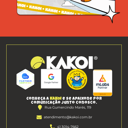
Conheça a
KAKOI
e se apaixone por
comunicação junto conosco.
Rua Gumercindo Marés, 119
atendimento@kakoi.com.br
41 3014-7662