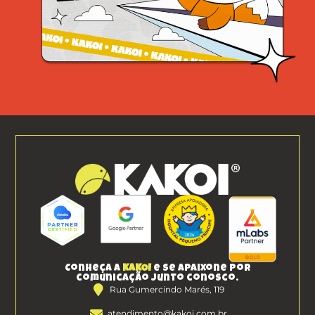
Conheça a
KAKOI
e se apaixone por
comunicação junto conosco.
Rua Gumercindo Marés, 119
atendimento@kakoi.com.br