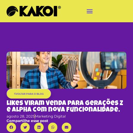
VOLTAR PARA O BLOG
Likes viram venda para gerações Z
e Alpha com nova funcionalidade.
agosto 28, 2025
Marketing Digital
Compartilhe esse post