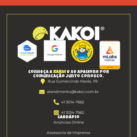
Conheça a
KAKOI
e se apaixone por
comunicação junto conosco.
Rua Gumercindo Marés, 119
atendimento@kakoi.com.br
41 3014-7662
41 3014-7662
Cardápio
Anúncios Online
Assessoria de Imprensa