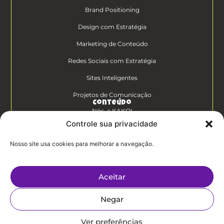
Brand Positioning
Design com Estratégia
Marketing de Conteúdo
Redes Sociais com Estratégia
Sites Inteligentes
Projetos de Comunicação
Conteúdo
Nós, a KAKOI
Controle sua privacidade
Diferenciais Clientes KAKOI
Nosso site usa cookies para melhorar a navegação.
KAKOICast
Contato
Aceitar
Trabalhe Conosco
Negar
Politíca de
Privacidade
Ver preferências