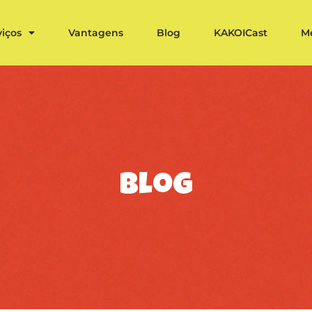
viços
Vantagens
Blog
KAKOICast
M
blog