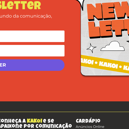
letter
 mundo da comunicação,
Conheça a
KAKOI
e se
Cardápio
apaixone por comunicação
Anúncios Online