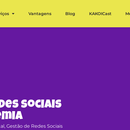
viços
Vantagens
Blog
KAKOICast
M
des Sociais
emia
al
,
Gestão de Redes Sociais