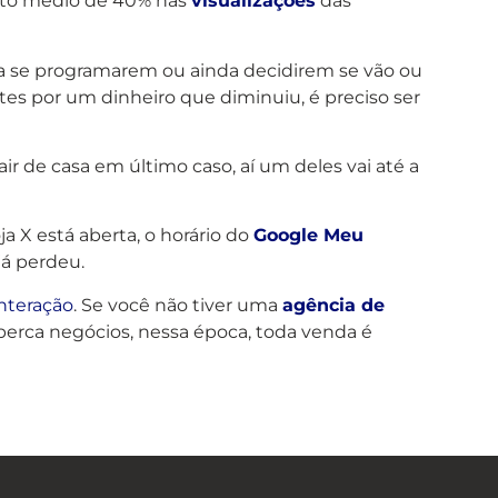
nto médio de 40% nas
visualizações
das
a se programarem ou ainda decidirem se vão ou
es por um dinheiro que diminuiu, é preciso ser
ir de casa em último caso, aí um deles vai até a
 X está aberta, o horário do
Google Meu
já perdeu.
interação
. Se você não tiver uma
agência de
 perca negócios, nessa época, toda venda é