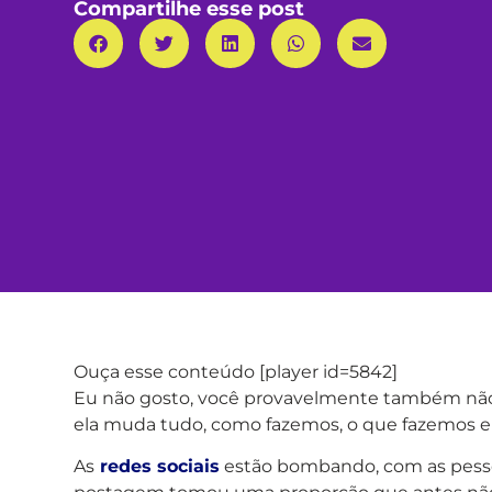
Compartilhe esse post
Ouça esse conteúdo [player id=5842]
Eu não gosto, você provavelmente também não,
ela muda tudo, como fazemos, o que fazemos e
As
redes sociais
estão bombando, com as pess