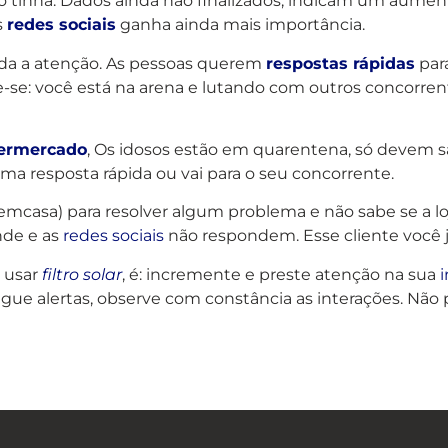
tinha. Dados ainda não finalizados, indicam um aume
s
redes sociais
ganha ainda mais importância.
 toda a atenção. As pessoas querem
respostas rápidas
par
se: você está na arena e lutando com outros concorrent
ermercado
, Os idosos estão em quarentena, só devem sa
uma resposta rápida ou vai para o seu concorrente.
casa) para resolver algum problema e não sabe se a loja
nde e as
redes sociais
não respondem. Esse cliente você 
e usar
filtro solar
, é: incremente e preste atenção na sua
igue alertas, observe com constância as interações. Não