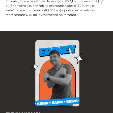
formato, foram os setores de serviços (R$ 3,1 bi), comércio (R$ 1,2
bi), financeiro (R$ 866 mi), telecomunicações (R$ 790 mi) e
eletrônicos e informática (R$ 555 mi) – juntos, estes setores
representam 68% do investimento no formato.