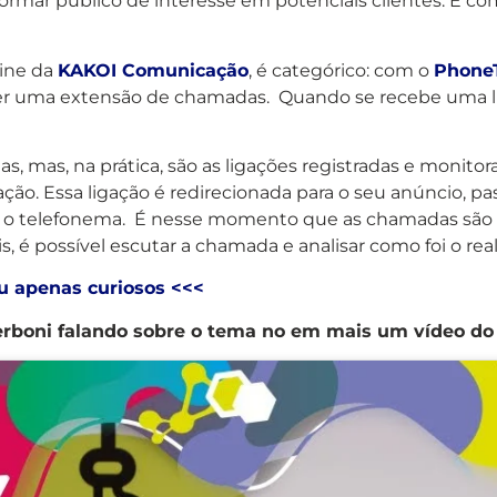
sformar público de interesse em potenciais clientes. E
line da
KAKOI Comunicação
, é categórico: com o
Phone
m ter uma extensão de chamadas. Quando se recebe uma l
, mas, na prática, são as ligações registradas e monitor
igação. Essa ligação é redirecionada para o seu anúncio
ava o telefonema. É nesse momento que as chamadas são
ois, é possível escutar a chamada e analisar como foi o re
ou apenas curiosos <<<
Perboni falando sobre o tema no em mais um vídeo d