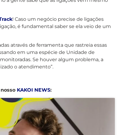
 como a gente sabe que as ligações vêm mesmo
Track
! Caso um negócio precise de ligações
igação, é fundamental saber se ela veio de um
adas através de ferramenta que rastreia essas
, passando em uma espécie de Unidade de
 monitoradas. Se houver algum problema, a
alizado o atendimento”.
o nosso
KAKOI NEWS
: