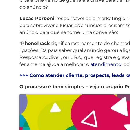
O telefone velho de guerra é a chave para tran
do anúncio?
Lucas Perboni
, responsável pelo marketing on
para sobreviver e lucrar, os anúncios precisa
anúncio para que se torne uma conversão:
“
PhoneTrack
significa rastreamento de chamadas
ligações. Dá para saber qual anúncio gerou a l
Resposta Audivel , ou URA, que registra e gr
ferramenta ajuda a melhorar o
atendimento
, p
>>> Como atender cliente, prospects, leads 
O processo é bem simples – veja o próprio 