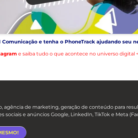
I Comunicação e tenha o PhoneTrack ajudando seu n
tagram
e saiba tudo o que acontece no universo digital
 agência de marketing, geração de conteúdo para result
es sociais e anúncios Google, LinkedIn, TikTok e Meta (F
MESMO!