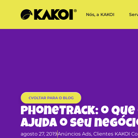
Nós, a KAKOI
Ser
VOLTAR PARA O BLOG
PhoneTrack: o que
ajuda o seu negóci
agosto 27, 2019
Anúncios Ads
,
Clientes KAKOI C