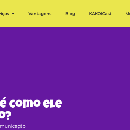
viços
Vantagens
Blog
KAKOICast
M
 é como ele
o?
omunicação