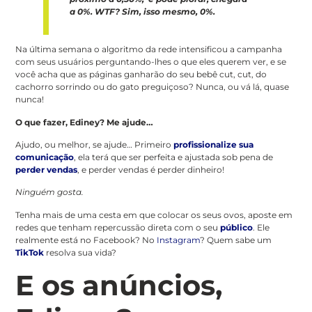
a 0%. WTF? Sim, isso mesmo, 0%.
Na última semana o algoritmo da rede intensificou a campanha
com seus usuários perguntando-lhes o que eles querem ver, e se
você acha que as páginas ganharão do seu bebê cut, cut, do
cachorro sorrindo ou do gato preguiçoso? Nunca, ou vá lá, quase
nunca!
O que fazer, Ediney? Me ajude…
Ajudo, ou melhor, se ajude… Primeiro
profissionalize sua
comunicação
, ela terá que ser perfeita e ajustada sob pena de
perder vendas
, e perder vendas é perder dinheiro!
Ninguém gosta.
Tenha mais de uma cesta em que colocar os seus ovos, aposte em
redes que tenham repercussão direta com o seu
público
. Ele
realmente está no Facebook? No
Instagram
? Quem sabe um
TikTok
resolva sua vida?
E os anúncios,