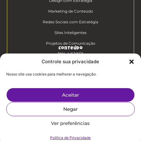
Design com Estratégia
Marketing de Conteúdo
Redes Sociais com Estratégia
Sites Inteligentes
Projetos de Comunicação
Conteúdo
Nós, a KAKOI
Controle sua privacidade
Diferenciais Clientes KAKOI
Nosso site usa cookies para melhorar a navegação.
KAKOICast
Contato
Aceitar
Trabalhe Conosco
Negar
Politíca de
Privacidade
Ver preferências
Política de Privacidade