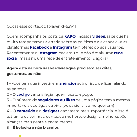
Ouças esse conteúdo [player id=9274]
Quem acompanha os posts da
KAKOI
, nossos
vídeos
, sabe que há
muito tempo temos alertado sobre as políticas e o alcance que as
plataformas
Facebook
e
Instagram
tem oferecido aos usuários.
Recentemente o
Instagram
declarou que não é mais uma
rede
social
, mas sim, uma rede de entretenimento. E agora?
Agora está na hora das verdades que precisam ser ditas,
gostemos, ou não:
1 – Você tem que investir em
anúncios
sob o risco de ficar falando
as paredes
2 – O
código
vai privilegiar quem
posta e paga
.
3 – O número de
seguidores ou likes
de uma página tem a mesma
importância que água da vina (ou salsicha, como queiram)
4 – O
conteúdo
e o
designer
ganharam mais importância, e isso é
estranho eu sei, mas, conteúdo melhores e designs melhores vão
alcançar mais gente e pagar menos.
5 –
É bolacha e não biscoito
.