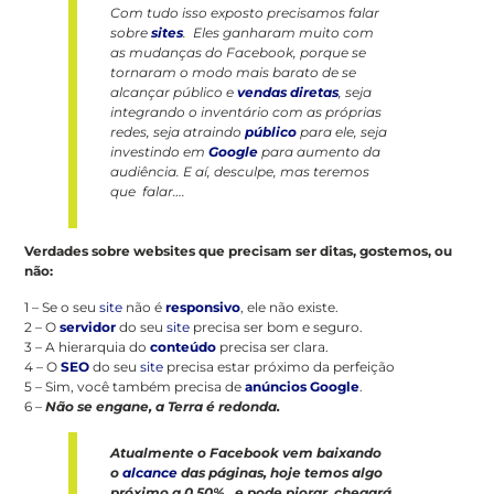
Com tudo isso exposto precisamos falar
sobre
sites
. Eles ganharam muito com
as mudanças do Facebook, porque se
tornaram o modo mais barato de se
alcançar público e
vendas diretas
, seja
integrando o inventário com as próprias
redes, seja atraindo
público
para ele, seja
investindo em
Google
para aumento da
audiência. E aí, desculpe, mas teremos
que falar….
Verdades sobre websites que precisam ser ditas, gostemos, ou
não:
1 – Se o seu
site
não é
responsivo
, ele não existe.
2 – O
servidor
do seu
site
precisa ser bom e seguro.
3 – A hierarquia do
conteúdo
precisa ser clara.
4 – O
SEO
do seu
site
precisa estar próximo da perfeição
5 – Sim, você também precisa de
anúncios Google
.
6 –
Não se engane, a Terra é redonda.
Atualmente o Facebook vem baixando
o
alcance
das páginas, hoje temos algo
próximo a 0,50%, e pode piorar, chegará