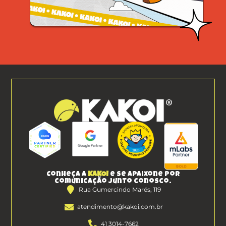
Conheça a
KAKOI
e se apaixone por
comunicação junto conosco.
Rua Gumercindo Marés, 119
atendimento@kakoi.com.br
41 3014-7662