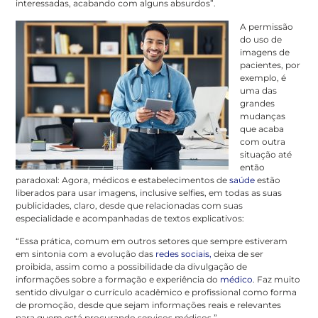
interessadas, acabando com alguns absurdos”.
A permissão
do uso de
imagens de
pacientes, por
exemplo, é
uma das
grandes
mudanças
que acaba
com outra
situação até
então
paradoxal: Agora, médicos e estabelecimentos de
saúde
estão
liberados para usar imagens, inclusive selfies, em todas as suas
publicidades, claro, desde que relacionadas com suas
especialidade e acompanhadas de textos explicativos:
“Essa prática, comum em outros setores que sempre estiveram
em sintonia com a evolução das
redes sociais,
deixa de ser
proibida, assim como a possibilidade da divulgação de
informações sobre a formação e experiência do
médico
. Faz muito
sentido divulgar o currículo acadêmico e profissional como forma
de promoção, desde que sejam informações reais e relevantes
para quem está procurando serviços médicos.”