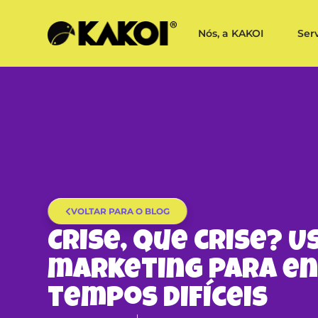
Nós, a KAKOI
Ser
VOLTAR PARA O BLOG
Crise, que crise? U
marketing para en
tempos difíceis