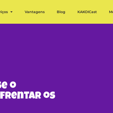
viços
Vantagens
Blog
KAKOICast
M
se o
frentar os