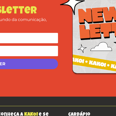
letter
 mundo da comunicação,
Conheça a
KAKOI
e se
Cardápio