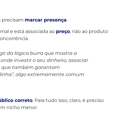
as precisam
marcar presença
.
mal e está associada ao
preço
, não ao produto
oncorrência.
ugir da lógica
burra
que mostra a
 onde investir o seu dinheiro, associar
mas que também garantam
a-linha”, algo extremamente comum
úblico correto
. Para tudo isso, claro, é preciso
 um nicho menor.